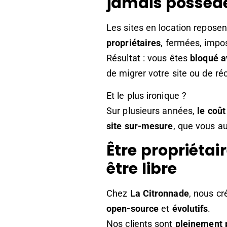
jamais posséd
Les sites en location repose
propriétaires
, fermées, impos
Résultat : vous êtes
bloqué a
de migrer votre site ou de r
Et le plus ironique ?
Sur plusieurs années,
le coût
site sur-mesure
, que vous au
Être propriétair
être libre
Chez
La Citronnade
, nous cr
open-source
et
évolutifs
.
Nos clients sont
pleinement 